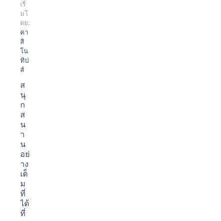
เริ่
มโ
ดย:
คา
สิ
โน
ทิป
ส์
ส
นุ
ก
ส
น
า
น
อย่
าง
เต็
ม
ที่
ได้
ที่