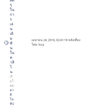
ผิด
ๆ
ใน
กา
ร
เล่
น
เดิ
ม
เมษายน 24, 2016, 02:41:18 หลังเที่ยง
พั
โดย: lucy
น
ใน
ค
าสิ
โ
น
เริ่
มโ
ดย:
คา
สิ
โน
ทิป