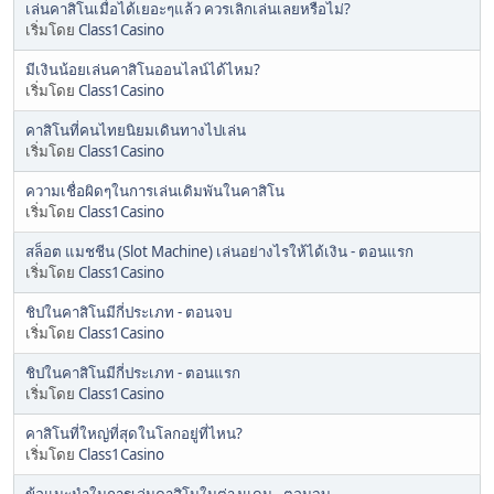
เล่นคาสิโนเมื่อได้เยอะๆแล้ว ควรเลิกเล่นเลยหรือไม่?
เริ่มโดย
Class1Casino
มีเงินน้อยเล่นคาสิโนออนไลน์ได้ไหม?
เริ่มโดย
Class1Casino
คาสิโนที่คนไทยนิยมเดินทางไปเล่น
เริ่มโดย
Class1Casino
ความเชื่อผิดๆในการเล่นเดิมพันในคาสิโน
เริ่มโดย
Class1Casino
สล็อต แมชชีน (Slot Machine) เล่นอย่างไรให้ได้เงิน - ตอนแรก
เริ่มโดย
Class1Casino
ชิปในคาสิโนมีกี่ประเภท - ตอนจบ
เริ่มโดย
Class1Casino
ชิปในคาสิโนมีกี่ประเภท - ตอนแรก
เริ่มโดย
Class1Casino
คาสิโนที่ใหญ่ที่สุดในโลกอยู่ที่ไหน?
เริ่มโดย
Class1Casino
ข้อแนะนำในการเล่นคาสิโนในต่างแดน - ตอนจบ