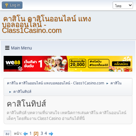
Log in
คาสิโน คาสิโนออนไลน์ แทง
บอลออนไลน์ -
Class1Casino.com
Main Menu
คาสิโน คาสิโนออนไลน์ แทงบอลออนไลน์ - Class1Casino.com
คาสิโน
►
คาสิโนทิปส์
►
คาสิโนทิปส์
คาสิโนทิปส์ บทความที่น่าสนใจ เทคนิคการเล่นคาสิโน คาสิโนออนไลน์
เด็ดๆ โดยทีมงาน Class1Casino อ่านกันได้ที่นี่
1
3
4
หน้า
2
ลง