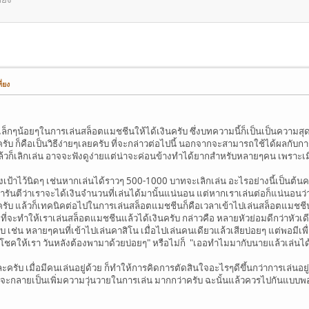
่ยง
ล็กๆน้อยๆในการเล่นสล็อตแมชชีนให้ได้เงินครับ ซึ่งบทความนี้ก็เป็นเป็นความสุด
ันครับ ก็คือเป็นวิธีง่ายๆเลยครับ ที่จะกล่าวต่อไปนี้ นอกจากจะสามารถใช้ได้ผลกั
ด้แล้วก็เลิกเล่น อาจจะฟังดูง่ายแต่น่าจะค่อนข้างทำได้ยากสำหรับหลายๆคน เพราะเมื่อ
งเป้าไว้นิดๆ เช่นหากเล่นได้ราวๆ 500-1000 บาทจะเลิกเล่น อะไรอย่างนี้เป็นต้นครับ
การันตีว่าเราจะได้เงินจำนวนที่เล่นได้มานั้นแน่นอน แต่หากเราเล่นต่อก็แน่นอนว่
้ำครับ แล้วก็เทคนิคต่อไปในการเล่นสล็อตแมชชีนก็คือเวลาเข้าไปเล่นสล็อตแมชชี
ี่จะทำให้เราเล่นสล็อตแมชชีนแล้วได้เงินครับ กล่าวคือ หลายหัวย่อมดีกว่าหัวเด
 เช่น หลายๆคนที่เข้าไปเล่นคาสิโน เมื่อไปเล่นคนเดียวแล้วเสียบ่อยๆ แต่พอมีเพื
โชคให้เรา วันหลังต้องพามาด้วยบ่อยๆ" หรือไม่ก็ "เออทำไมมากับนายแล้วเล่นได้เ
หละครับ เมื่อมีคนเล่นอยู่ด้วย ก็ทำให้การคิดการตัดสินใจอะไรๆดีขึ้นกว่าการเล่นอยู่
กลายเป็นเพิ่มความวุ่นวายในการเล่น มากกว่าครับ ฉะนั้นแล้วควรไปกันแบบพอดี