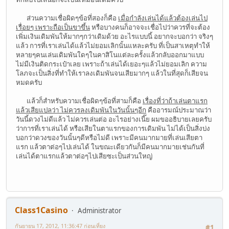
ส่วนความเชื่อผิดๆข้อที่สองก็คือ
เมื่อกำลังเล่นได้แล้วต้องเล่นไป
เรื่อยๆ เพราะถือเป็นขาขึ้น
หรือบางคนก็อาจจะเชื่อไปว่าควรที่จะต้อง
เพิ่มเงินเดิมพันให้มากๆกว่าเดิมด้วย อะไรแบบนี้ อยากจะบอกว่า จริงๆ
แล้ว การที่เราเล่นได้แล้วไม่ยอมเลิกนั้นแหละครับ ที่เป็นสาเหตุทำให้
หลายๆคนเล่นเดิมพันใดๆในคาสิโนแต่ละครั้งแล้วกลับออกมาแบบ
ไม่มีเงินติดกระเป๋าเลย เพราะถ้าเล่นได้เยอะๆแล้วไม่ยอมเลิก ความ
โลภจะเป็นสิ่งที่ทำให้เราลงเดิมพันจนเสียมากๆ แล้วในที่สุดก็เสียจน
หมดครับ
แล้วก็สำหรับความเชื่อผิดๆข้อที่สามก็คือ
เรื่องที่ว่าถ้าเล่นตาแรก
แล้วเสียแปลว่า ไม่ควรลงเดิมพันในวันนั้นๆอีก
คืออารมณ์ประมาณว่า
วันนี้ดวงไม่ดีแล้ว ไม่ควรเล่นต่อ อะไรอย่างเนี๊ย ผมขออธิบายเลยครับ
ว่าการที่เราเล่นได้ หรือเสียในตาแรกของการเดิมพัน ไม่ได้เป็นสิ่งบ่ง
บอกว่าดวงของวันนั้นๆดีหรือไม่ดี เพราะมีคนมากมายที่เล่นเสียตา
แรก แล้วตาต่อๆไปเล่นได้ ในขณะเดียวกันก็มีคนมากมายเช่นกันที่
เล่นได้ตาแรกแล้วตาต่อๆไปเสียซะเป็นส่วนใหญ่
Class1Casino
Administrator
กันยายน 17, 2012, 11:36:47 ก่อนเที่ยง
#1