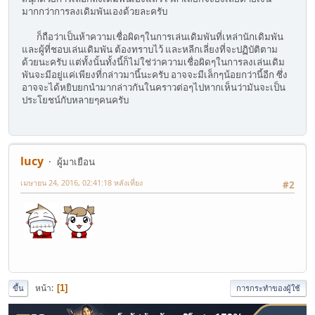
มากกว่าการลงเดิมพันเองด้วยละครับ
ก็ถือว่าเป็นห้าความเชื่อผิดๆในการเล่นเดิมพันที่เหล่านักเดิมพัน
และผู้ที่ชอบเล่นเดิมพัน ต้องทราบไว้ และหลีกเลี่ยงที่จะปฏิบัติตาม
ด้วยนะครับ แต่ทั้งนั้นทั้งนี้ก็ไม่ใช่ว่าความเชื่อผิดๆในการลงเล่นเดิม
พันจะมีอยู่แค่เพียงที่กล่าวมานี้นะครับ อาจจะมีเล็กๆน้อยกว่านี้อีก ซึ่ง
อาจจะได้หยิบยกนำมากล่าวกันในคราวต่อๆไปหากเห็นว่ามันจะเป็น
ประโยชน์กับหลายๆคนครับ
lucy
ผู้มาเยือน
เมษายน 24, 2016, 02:41:18 หลังเที่ยง
#2
หน้า
1
ขึ้น
การกระทำของผู้ใช้