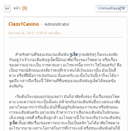
หน้า
1
ลง
การกระทำของผู้ใช้
Class1Casino
Administrator
ธันวาคม 25, 2012, 12:05:37 หลังเที่ยง
สำหรับท่านที่ชอบเล่นเกมเดิมพัน
รูเล็ต
(roulette) ก็คงจะสงสัย
กันอยู่ว่าเจ้าเกมเดิมพันรูเล็ตนี้มันอาศัยเรื่องของโชคดวง หรือเรื่อง
ของความน่าจะเป็น การคาดเดา อะไรพวกนี้มากกว่า ใช่ไหมครับ? คือ
เป็นอารมณ์ลักษณะสงสัยว่าคนที่เขาเล่นได้เงินเยอะๆนั้น มันเป็นที่
ดวง หรือที่ฝีมือการเล่นกันแน่ นั้นละครับ ฉะนั้นในวันนี้เราก็จะได้มา
พูดถึง กล่าวถึงเรื่องนี้ ให้ท่านที่ชื่นชอบเกมเดิมพันรูเล็ตได้หมดข้อ
สงสัยกัน
เริ่มต้นก็จะขอบอกก่อนเลยว่า มันก็อาศัยทั้งสอง ทั้งเรื่องของโชค
ดวง และความน่าจะเป็นนั้นละ คล้ายๆกับเกมเดิมพันอื่นๆ แต่จะอาศัย
อย่างไหนมากกว่ากันนั้น มันก็ขึ้นอยู่กับลักษณะการเล่น หรือลักษณะ
การลงเดิมพันครับ อย่างเช่น ถ้าหากว่าเราเลือกลงเดิมพันในลักษณะ
เต็งเลขคู่ เลขคี่ หรือเต็งสูง ต่ำ อะไรอย่างนี้ ก็อาจจะถือว่าเกมเดิมพัน
รูเล็ต
นั้นอาศัยเรื่องของความน่าจะเป็นเป็นหลัก ไม่ได้อาศัยโชคดวง
อะไรมากมาย เพราะโอกาสในการที่เราจะแพ้ หรือชนะเดิมพันมันก็มี