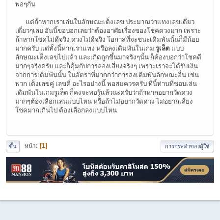
พอๆกัน
แต่ถ้าหากเราเล่นในลักษณะเต็งเลข ประมาณว่าแทงเลขเดียว
เดี่ยวๆเลย อันนี้ขอบอกเลยว่าต้องอาศัยเรื่องของโชคดวงมาก เพราะ
ถ้าหากโชคไม่ดีจริง ดวงไม่ดีจริง โอกาสที่จะชนะเดิมพันนั้นก็มีน้อย
มากครับ แต่ทั้งนี้หากเราแทง หรือลงเดิมพันในเกม
รูเล็ต
แบบ
ลักษณะเต็งเลขไปแล้ว และเกิดถูกขึ้นมาจริงๆนั้น ก็ต้องบอกว่าโชคดี
มากๆจริงครับ และก็คุ้มกับการลองเสี่ยงจริงๆ เพราะเราจะได้รับเงิน
จากการเดิมพันนั้น ในอัตราที่มากกว่าการลงเดิมพันลักษณะอื่น เช่น
พวก เต็งเลขคู่ เลขคี่ อะไรอย่างนี้ พอสมควรครับ ทีนี้ท่านที่ชอบเล่น
เดิมพันในเกมรูเล็ต ก็คงจะพอรู้แล้วนะครับว่าถ้าหากอยากวัดดวง
มากๆต้องเลือกเล่นแบบไหน หรือถ้าไม่อยากวัดดวง ไม่อยากเสี่ยง
โชคมากเกินไป ต้องเลือกลงแบบไหน
หน้า
1
ขึ้น
การกระทำของผู้ใช้