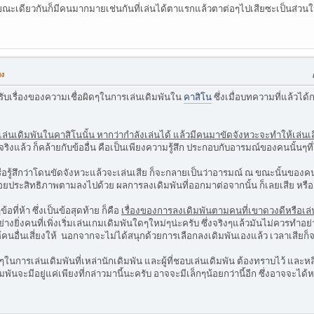
ขณะเดียวกันก็มีคนมากมายเช่นกันที่เล่นได้ตาแรกแล้วตาต่อๆไปเสียซะเป็นส่วน
ยง
บเรื่องของความเชื่อผิดๆในการเล่นเดิมพันใน
คาสิโน
ซึ่งเมื่อบทความที่แล้วได้
เล่นเดิมพันในคาสิโนนั้น หากว่ากำลังเล่นได้ แล้วมีคนมาขัดจังหวะจะทำให้เล่นเส
ริงแล้ว ก็คล้ายกับข้ออื่น คือเป็นเพียงความรู้สึก ประกอบกับอารมณ์ของคนนั้นๆท
ู้สึกว่าโดนขัดจังหวะแล้วจะเล่นเสีย ก็จะกลายเป็นว่าอารมณ์ ณ ขณะนั้นของคน
ด้อยประสิทธิภาพตามลงไปด้วย ผลการลงเดิมพันที่ออกมาต่อจากนั้น ก็เลยเสีย หรือ
ี่ห้า ซึ่งเป็นข้อสุดท้าย ก็คือ
เรื่องของการลงเดิมพันตามคนที่เขาดวงดีหรือเล
ิ่งคนที่เพิ่งเริ่มเล่นเกมเดิมพันใดๆใหม่ๆน่ะครับ ซึ่งจริงๆแล้วมันไม่ควรทำอย่
ไปให้คนอื่นเสี่ยงให้ นอกจากจะไม่ได้สนุกด้วยการเลือกลงเดิมพันเองแล้ว เวลาเสีย
การเล่นเดิมพันที่เหล่านักเดิมพัน และผู้ที่ชอบเล่นเดิมพัน ต้องทราบไว้ และหลีกเลี
พันจะมีอยู่แค่เพียงที่กล่าวมานี้นะครับ อาจจะมีเล็กๆน้อยกว่านี้อีก ซึ่งอาจจ