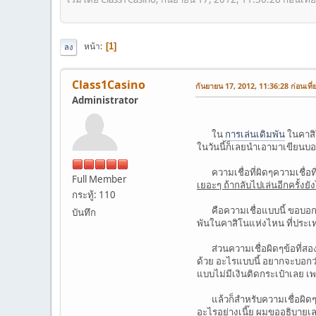
หน้า
1
ลง
Class1Casino
กันยายน 17, 2012, 11:36:28 ก่อนเที่
Administrator
ใน
การเล่นเดิมพัน
ในคาสิ
ในวันนี้ก็เลยนำเอามาเขียนบอก
ความเชื่อที่ผิดๆความเชื่อที่
Full Member
เยอะๆ ถ้ากลับไปเล่นอีกครั้งยังไ
กระทู้: 110
คือความเชื่อแบบนี้ ขอบอกเลย
บันทึก
พันในคาสิโนแห่งไหน ที่ประเท
ส่วนความเชื่อผิดๆข้อที่สอง
ด้วย อะไรแบบนี้ อยากจะบอกว่
แบบไม่มีเงินติดกระเป๋าเลย เ
แล้วก็สำหรับความเชื่อผิดๆข
อะไรอย่างเนี๊ย ผมขออธิบายเลย