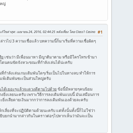
ใหญ่
แก้ไขล่าสุด
: เมษายน 24, 2016, 02:44:25 หลังเที่ยง โดย Class1 Casino
#1
กล่าวไป 3 ความเชื่อแล้ว บทความนี้ก็มาเริ่มที่ความเชื่อผิดๆ
ีย
เช่นว่า มีเพื่อนมาหา มีญาติมาตาม หรือมีใครโทรเข้ามา
ี่โดนคนขัดจังหวะขณะที่กำลังเล่นได้น่ะครับ
ที่กำลังเล่นเกมเดิมพันใดๆเริ่มเป็นไปในทางลบ ทำให้การ
แพ้เดิมพันซะเป็นส่วนใหญ่ครับ
่นได้เยอะๆแล้วจะดวงดีตามไปด้วย
ข้อนี้มีหลายๆคนนิยม
างยิ่งเลยนะครับ เพราะวิธีการลงเดิมพันแบบนี้ มันเสมือนการ
ก็จะยิ่งเสียดายเงินมากกว่าการลงเดิมพันเองด้วยละครับ
่ยงที่จะปฏิบัติตามด้วยนะครับ แต่ทั้งนั้นทั้งนี้ก็ไม่ใช่ว่า
ะได้หยิบยกนำมากล่าวกันในคราวต่อๆไปหากเห็นว่ามันจะเป็น