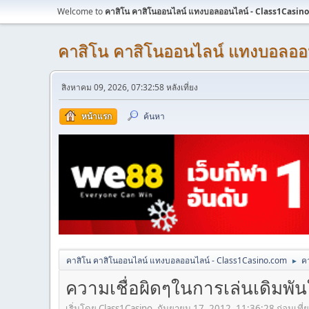
Welcome to
คาสิโน คาสิโนออนไลน์ แทงบอลออนไลน์ - Class1Casin
คาสิโน คาสิโนออนไลน์ แทงบอลออน
สิงหาคม 09, 2026, 07:32:58 หลังเที่ยง
หน้าแรก
ค้นหา
คาสิโน คาสิโนออนไลน์ แทงบอลออนไลน์ - Class1Casino.com
ค
►
ความเชื่อผิดๆในการเล่นเดิมพั
เริ่มโดย Class1Casino, กันยายน 17, 2012, 11:36:28 ก่อนเที่