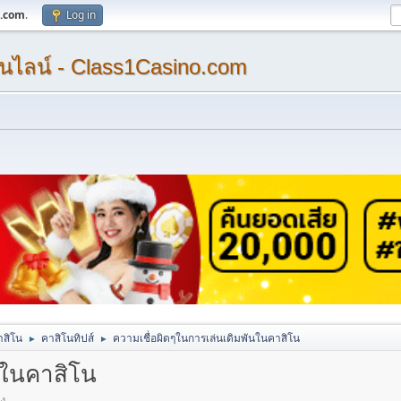
o.com
.
Log in
ไลน์ - Class1Casino.com
าสิโน
คาสิโนทิปส์
ความเชื่อผิดๆในการเล่นเดิมพันในคาสิโน
►
►
นในคาสิโน
ยง